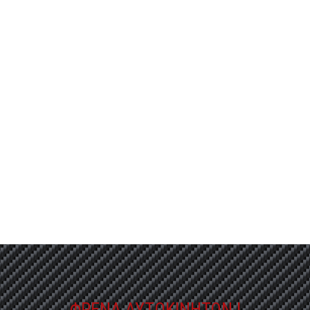
ΦΡΕΝΑ
ΑΥΤΟΚΙΝΗΤΩΝ
Φρένα * Λάδια *
Φίλτρα * Μπουζί *
Μπαταρίες *
Αμορτισέρ
ΦΡΕΝΑ ΑΥΤΟΚΙΝΗΤΩΝ |