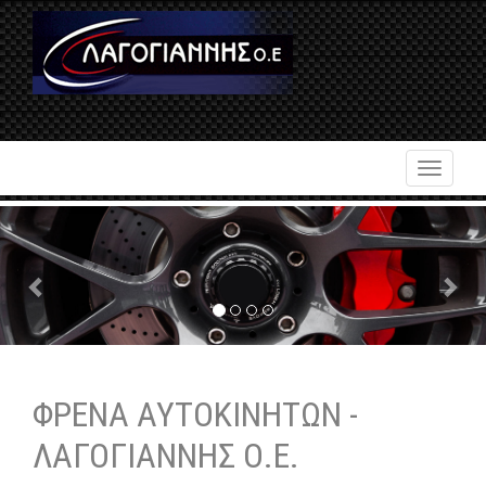
Toggle
navigati
Previous
Nex
ΦΡΕΝΑ ΑΥΤΟΚΙΝΗΤΩΝ -
ΛΑΓΟΓΙΑΝΝΗΣ Ο.Ε.